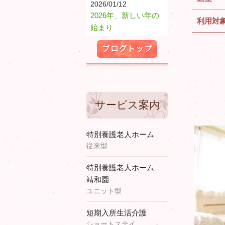
2026/01/12
2026年、新しい年の
利用対
始まり
ブログトップ
サービス案内
特別養護老人ホーム
従来型
特別養護老人ホーム
靖和園
ユニット型
短期入所生活介護
ショートステイ