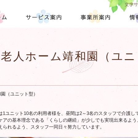
文字
ム
サービス案内
事業所案内
情
特別養護老人ホーム（従来型）
特別養護老人ホーム靖和園（ユニット型）
短期入所生活介護（ショートステイ）
地域支援
年間行事予定
護老人ホーム靖和園（ユニ
和園（ユニット型）
は1ユニット10名の利用者様を、昼間は2～3名のスタッフで介護し
ケアの基本理念である「くらしの継続」が少しでも実現出来るよう
えられるよう、スタッフ一同日々努力しています。