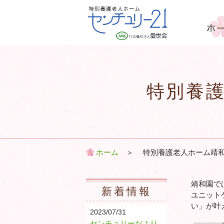
ホー
特別養護老人ホーム セン
チュリー21 ｜ 社会福祉
法人 愛世会
特別養
ホーム
＞
特別養護老人ホーム靖
靖和園で
新着情報
ユニット
い」が叶
2023/07/31
センチュリーだより