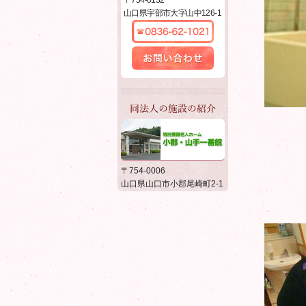
〒754-0132
センチュリー21
山口県宇部市大字山中126-1
0836-62-1021
お問い合わせ
同法人の施設の紹介
特別養護老人ホーム 小郡・
〒754-0006
山手一番館
山口県山口市小郡尾崎町2-1