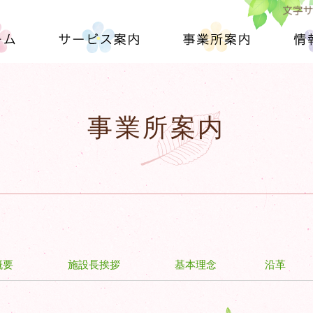
文字
ム
サービス案内
事業所案内
情
特別養護老人ホーム（従来型）
特別養護老人ホーム靖和園（ユニット型）
短期入所生活介護（ショートステイ）
地域支援
年間行事予定
事業所案内
概要
施設長挨拶
基本理念
沿革