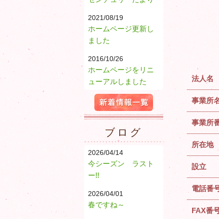
2021/08/19
ホームページ更新し
ました
2016/10/26
ホームページをリニ
法人名
ューアルしました
事業所
新着情報一覧
事業所
ブログ
所在地
2026/04/14
今シーズン ラスト
設立
ー!!
電話番
2026/04/01
春ですね～
FAX番