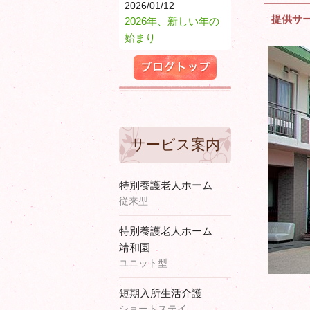
2026/01/12
提供サ
2026年、新しい年の
始まり
ブログトップ
サービス案内
特別養護老人ホーム
従来型
特別養護老人ホーム
靖和園
ユニット型
短期入所生活介護
ショートステイ