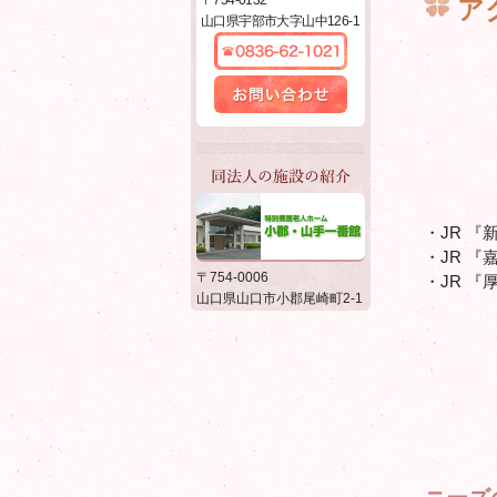
〒754-0132
ア
センチュリー21
山口県宇部市大字山中126-1
0836-62-1021
お問い合わせ
同法人の施設の紹介
・JR 『
・JR 
特別養護老人ホーム 小郡・
〒754-0006
・JR 
山手一番館
山口県山口市小郡尾崎町2-1