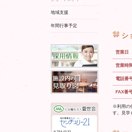
地域支援
年間行事予定
シ
営業日
営業時
採用情報
電話番
FAX番
施設内の見取図
※利用の
す。見学
社会福祉法人愛世会
特別養護老人ホーム