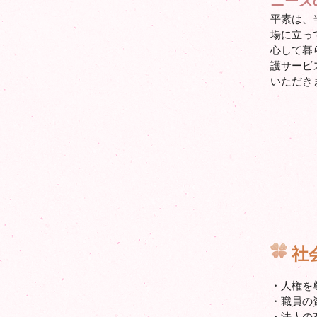
ニーズ
平素は、
場に立っ
心して暮
護サービ
いただき
社
・人権を
・職員の
・法人の