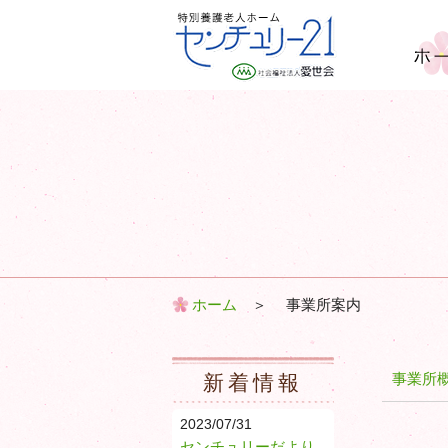
ホー
特別養護老人ホーム セン
チュリー21 ｜ 社会福祉
法人 愛世会
ホーム
＞
事業所案内
事業所
新着情報
2023/07/31
センチュリーだより