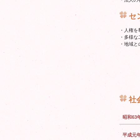
セ
・人権を
・多様な
・地域と
社
昭和63
平成元年