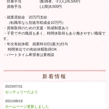
扶養手当 (配偶者、子2人)26,500円
資格手当 (上限)8,500円
・就業奨励金 20万円支給
（転職等なら別途市助成金10万円）
・資格取得のための支援・助成制度あり
・子育て中の職員も多く、時間休取得もあり働きやすい職場で
す。
・年次有給休暇 就業時10日(最大)付与
時間単位での有給休暇取得OK
・パートタイム希望者は要相談
新着情報
2023/07/31
センチュリーだより
2021/08/19
ホームページ更新しました